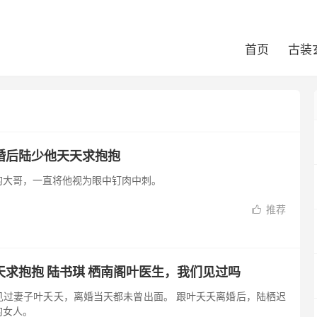
首页
古装
婚后陆少他天天求抱抱
的大哥，一直将他视为眼中钉肉中刺。
推荐

求抱抱 陆书琪 栖南阁叶医生，我们见过吗
见过妻子叶夭夭，离婚当天都未曾出面。 跟叶夭夭离婚后，陆栖迟
的女人。