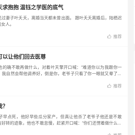
天求抱抱 温钰之学医的底气
见过妻子叶夭夭，离婚当天都未曾出面。 跟叶夭夭离婚后，陆栖迟
的女人。
推荐

可以让他们回去医尊
也的确不敢再做什么，对着叶天擎开口喊：“难道你以为我跟你一
，我自然会帮他调养好，倒是你，老爷子只看了你一眼就又晕了过
”
推荐

我？
子早点死，他好早些瓜分家产，但真让他杀了老爷子他还是不敢
有好转的迹象，他也不敢怠慢，赶紧开口喊：“你们还愣着做什么！