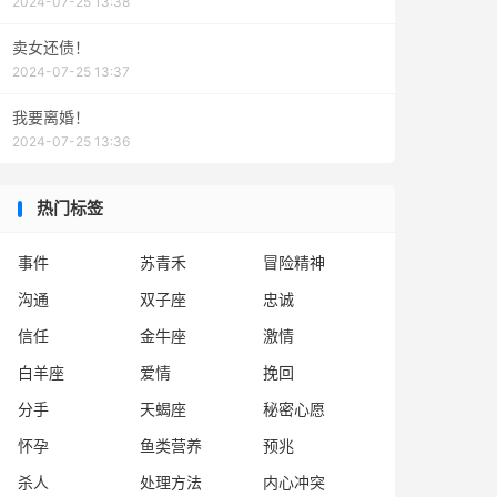
2024-07-25 13:38
卖女还债！
2024-07-25 13:37
我要离婚！
2024-07-25 13:36
热门标签
事件
苏青禾
冒险精神
沟通
双子座
忠诚
信任
金牛座
激情
白羊座
爱情
挽回
分手
天蝎座
秘密心愿
怀孕
鱼类营养
预兆
杀人
处理方法
内心冲突