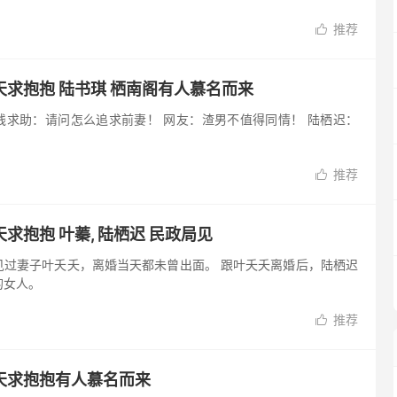
推荐

求抱抱 陆书琪 栖南阁有人慕名而来
线求助：请问怎么追求前妻！ 网友：渣男不值得同情！ 陆栖迟：
推荐

求抱抱 叶蓁, 陆栖迟 民政局见
见过妻子叶夭夭，离婚当天都未曾出面。 跟叶夭夭离婚后，陆栖迟
的女人。
推荐

天求抱抱有人慕名而来