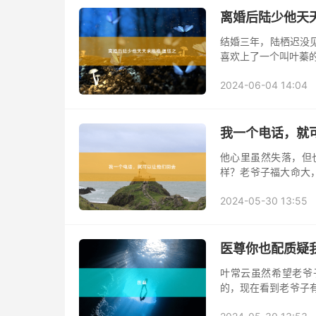
离婚后陆少他天
结婚三年，陆栖迟没
喜欢上了一个叫叶蓁
2024-06-04 14:04
我一个电话，就
他心里虽然失落，但
样？老爷子福大命大
去，你还是赶紧滚吧！
2024-05-30 13:55
医尊你也配质疑
叶常云虽然希望老爷
的，现在看到老爷子
还不赶紧过去帮忙！”