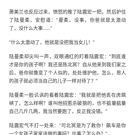
萧美兰也反应过来，愤怒的推了陆震宏一把，然后护住
了陆曼柔，安慰道：“曼柔，没事，你爸就是太激动
了，没什么大事……”
“什么太激动了，他就是没把我当女儿！”
陆曼柔却尖叫一声，双眼通红的盯着陆震宏：“到底谁
才是你的孩子啊？我还是陈北冥？自从他来到我们家之
后，爸你就像变了个人似的，处处维护他，怎么，恩人
的孩子就必须当自己的儿子一样对待了？”
陆曼柔一脸讥讽的看着陆震宏：“我就是把他丢在虎跳
峡了，怎么样啊？谁叫他招惹杀破狼的，也不掂量掂量
自己几斤几两，我当然要跑了，反正我没错。”
陆震宏气不打一处来：“可北冥是为了救你！飙车是你
一个女孩子家家该做的事吗？出事了怎么办？”