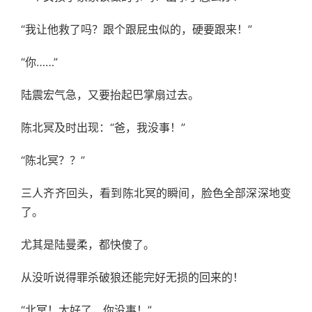
“我让他救了吗？跟个跟屁虫似的，硬要跟来！”
“你……”
陆震宏气急，又要抬起巴掌扇过去。
陈北冥及时出现：“爸，我没事！”
“陈北冥？？”
三人齐齐回头，看到陈北冥的瞬间，脸色全部深深地变
了。
尤其是陆曼柔，都快傻了。
从没听说得罪杀破狼还能完好无损的回来的！
“北冥！太好了，你没事！”