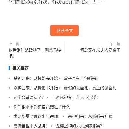
“有陈北冥就没有我，有我就没有陈北冥！！！”
阅读全文
上一篇
下一篇
以后别叫杀破狼了，叫杀马特
傅总又在求夫人复婚了
吧！
相关推荐
杀神归来：从撕婚书开始
盒子里有十份婚书？
杀神归来：从撕婚书开始
虚假的见面礼，真正的见面礼
还学会请演员了？
十道死神令，主天下沉浮！
你们根本不知道自己错过了什么！
堪比华夏七痴的少年宗师！
杀神归来：从撕婚书开始
震慑当世十大战神！
龙樱战神的男人是陈北冥？