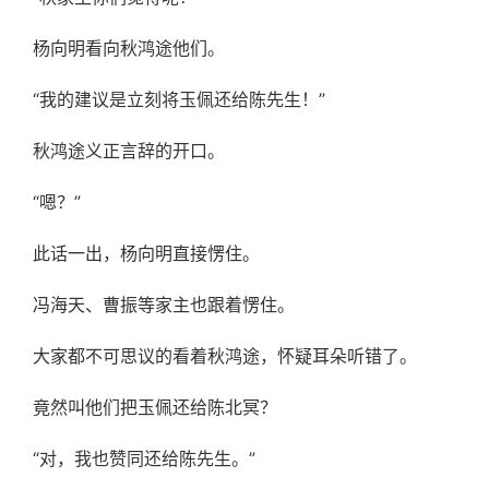
杨向明看向秋鸿途他们。
“我的建议是立刻将玉佩还给陈先生！”
秋鸿途义正言辞的开口。
“嗯？”
此话一出，杨向明直接愣住。
冯海天、曹振等家主也跟着愣住。
大家都不可思议的看着秋鸿途，怀疑耳朵听错了。
竟然叫他们把玉佩还给陈北冥？
“对，我也赞同还给陈先生。”