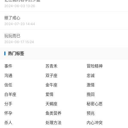
2024-06-03 13:26
撤了戒心
2024-07-23 14:44
玩玩而已
2024-06-17 15:24
热门标签
事件
苏青禾
冒险精神
沟通
双子座
忠诚
信任
金牛座
激情
白羊座
爱情
挽回
分手
天蝎座
秘密心愿
怀孕
鱼类营养
预兆
杀人
处理方法
内心冲突