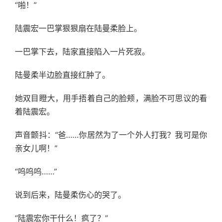
“啪！”
陆震宏一巴掌狠狠扇在陆曼柔脸上。
一巴掌下去，陆家直接陷入一片死寂。
陆曼柔半边脸直接红肿了。
她双目瞪大，用手捂着自己的脸颊，满脸不可思议的看
着陆震宏。
声音颤抖：“爸……你居然为了一个外人打我？我可是你
亲女儿啊！”
“呜呜呜……”
说到后来，陆曼柔伤心的哭了。
“陆震宏你干什么！疯了？”