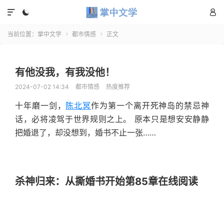



当前位置：
掌中文学
都市情感
正文


有他没我，有我没他！
2024-07-02 14:34
都市情感
热度推荐
十年磨一剑，
陈北冥
作为第一个离开死神岛的禁忌神
话，必将凌驾于世界规则之上。 原本只是想安安静静
把婚退了，却没想到，婚书不止一张……
杀神归来：从撕婚书开始第85章在线阅读