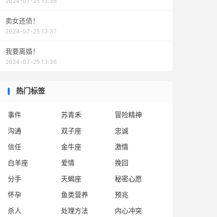
2024-07-25 13:38
卖女还债！
2024-07-25 13:37
我要离婚！
2024-07-25 13:36
热门标签
事件
苏青禾
冒险精神
沟通
双子座
忠诚
信任
金牛座
激情
白羊座
爱情
挽回
分手
天蝎座
秘密心愿
怀孕
鱼类营养
预兆
杀人
处理方法
内心冲突