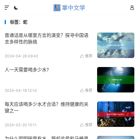



标签：蛇
普通话是从哪里方言的演变？探寻中国语
言多样性的脉络
2024-04-26 09:42
推荐

人一天需要喝多少水?
2024-04-18 12:14
推荐

每天应该喝多少水才合适？维持健康的关
键之一
2024-02-20 15:11
推荐

为什么明明碗里有水，猫却总爱和马桶里