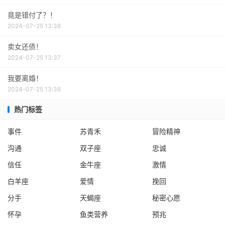
竟是错付了？！
2024-07-25 13:38
卖女还债！
2024-07-25 13:37
我要离婚！
2024-07-25 13:36
热门标签
事件
苏青禾
冒险精神
沟通
双子座
忠诚
信任
金牛座
激情
白羊座
爱情
挽回
分手
天蝎座
秘密心愿
怀孕
鱼类营养
预兆