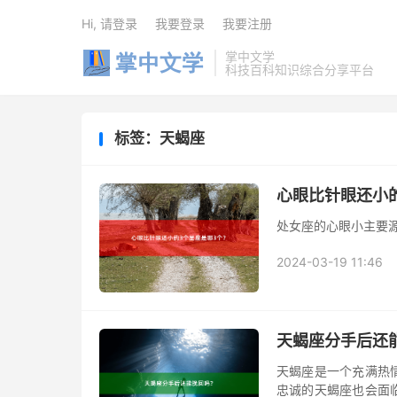
Hi, 请登录
我要登录
我要注册
掌中文学
科技百科知识综合分享平台
标签：天蝎座
心眼比针眼还小
处女座的心眼小主要
2024-03-19 11:46
天蝎座分手后还
天蝎座是一个充满热
忠诚的天蝎座也会面