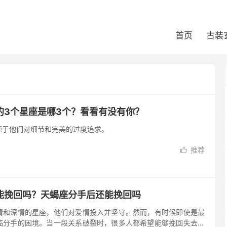
首页
古装
的3个星座是哪3个？看看有没有你？
源于他们对细节和完美的过度追求。
推荐

能挽回吗？天蝎座分手后还能挽回吗
情和深情的星座，他们对爱情投入并坚守。然而，有时候即使是最
临分手的困境。当一段关系破裂时，很多人都希望能够挽回失去的