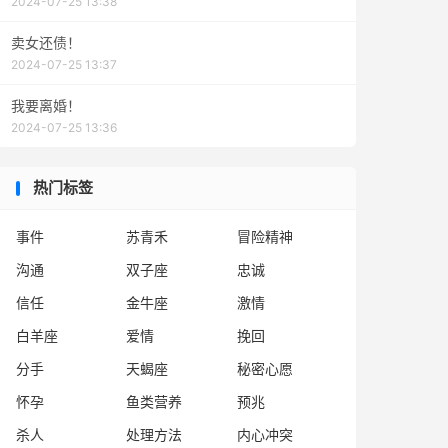
2024-07-25 13:38
卖女还债！
2024-07-25 13:37
我要离婚！
2024-07-25 13:36
热门标签
事件
苏青禾
冒险精神
沟通
双子座
忠诚
信任
金牛座
激情
白羊座
爱情
挽回
分手
天蝎座
秘密心愿
怀孕
鱼类营养
预兆
杀人
处理方法
内心冲突