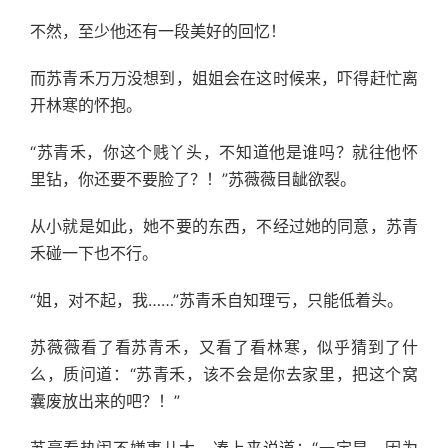
不然，至少他还有一段美好的回忆！
而苏青禾万万没想到，姐姐会在这时候来，吓得赶忙离
开林寒的怀抱。
“苏青禾，你这个贱丫头，不知道他是谁吗？就往他怀
里钻，你还要不要脸了？！”苏薇薇目龇欲裂。
从小就是如此，她不要的东西，不经过她的同意，苏青
禾碰一下也不行。
“姐，对不起，我……”苏青禾自知理亏，只能低着头。
苏薇薇看了看苏青禾，又看了看林寒，似乎猜到了什
么，质问道：“苏青禾，该不会是你去家里，把这个窝
囊废放出来的吧？！”