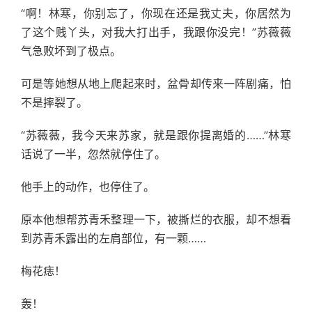
“啊！林寒，你别忘了，你现在还是我丈夫，你居然为
了这个贱丫头，对我大打出手，我跟你没完！”苏薇薇
气急败坏到了极点。
可是等她想从地上爬起来时，盆骨却传来一阵剧痛，怕
不是摔裂了。
“苏薇薇，我今天来苏家，就是跟你提离婚的……”林寒
话说了一半，忽然就停住了。
他手上的动作，也停住了。
原本他想帮苏青禾整理一下，被撕烂的衣服，却不想看
到苏青禾露出的左肩部位，有一颗……
梅花痣！
轰！