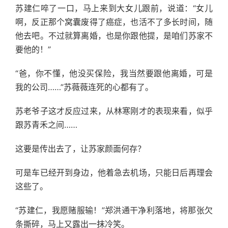
苏建仁啐了一口，马上来到大女儿跟前，说道：“女儿
啊，反正那个窝囊废得了癌症，也活不了多长时间，随
他去吧。不过就算离婚，也是你跟他提，是咱们苏家不
要他的！”
“爸，你不懂，他没买保险，我当然要跟他离婚，可是
我的公司……”苏薇薇连死的心都有了。
苏老爷子这才反应过来，从林寒刚才的表现来看，似乎
跟苏青禾之间……
这要是传出去了，让苏家颜面何存？
可是车已经开到身边，他着急去机场，只能日后再理会
这些了。
“苏建仁，我愿赌服输！”郑洪通干净利落地，将那张欠
条撕碎，马上又露出一抹冷笑。