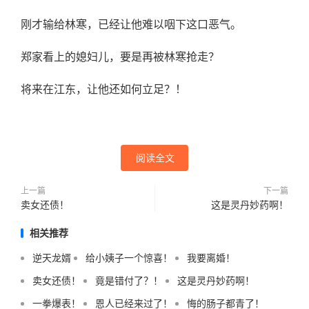
刚才输给林寒，已经让他难以咽下这口恶气。
郑家看上的媳妇儿，要是再被林寒抢走？
将来在江东，让他还如何立足？！
阅读全文
上一篇
下一篇
卖女还债！
这是灵丹妙药啊！
相关推荐
逆天龙婿
给小姨子一个惊喜！
我要离婚！
卖女还债！
竟是错付了？！
这是灵丹妙药啊！
一拳爆表！
恩人已经来过了！
悔的肠子都青了！