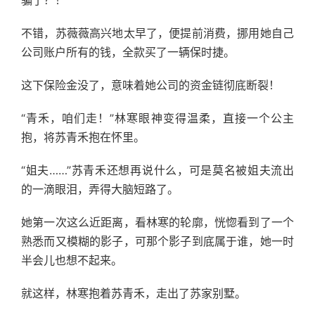
骗了？！”
不错，苏薇薇高兴地太早了，便提前消费，挪用她自己
公司账户所有的钱，全款买了一辆保时捷。
这下保险金没了，意味着她公司的资金链彻底断裂！
“青禾，咱们走！”林寒眼神变得温柔，直接一个公主
抱，将苏青禾抱在怀里。
“姐夫……”苏青禾还想再说什么，可是莫名被姐夫流出
的一滴眼泪，弄得大脑短路了。
她第一次这么近距离，看林寒的轮廓，恍惚看到了一个
熟悉而又模糊的影子，可那个影子到底属于谁，她一时
半会儿也想不起来。
就这样，林寒抱着苏青禾，走出了苏家别墅。