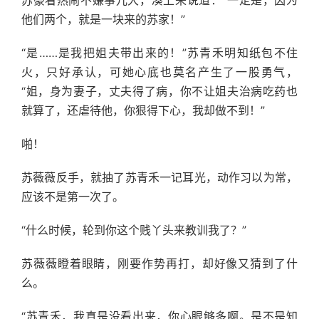
苏豪看热闹不嫌事儿大，凑上来说道：“一定是，因为
他们两个，就是一块来的苏家！”
“是……是我把姐夫带出来的！”苏青禾明知纸包不住
火，只好承认，可她心底也莫名产生了一股勇气，
“姐，身为妻子，丈夫得了病，你不让姐夫治病吃药也
就算了，还虐待他，你狠得下心，我却做不到！”
啪！
苏薇薇反手，就抽了苏青禾一记耳光，动作习以为常，
应该不是第一次了。
“什么时候，轮到你这个贱丫头来教训我了？”
苏薇薇瞪着眼睛，刚要作势再打，却好像又猜到了什
么。
“苏青禾，我真是没看出来，你心眼够多啊。是不是知