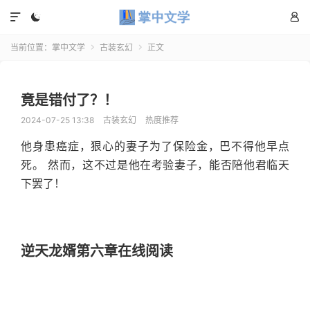



当前位置：
掌中文学
古装玄幻
正文


竟是错付了？！
2024-07-25 13:38
古装玄幻
热度推荐
他身患癌症，狠心的妻子为了保险金，巴不得他早点
死。 然而，这不过是他在考验妻子，能否陪他君临天
下罢了！
逆天龙婿第六章在线阅读