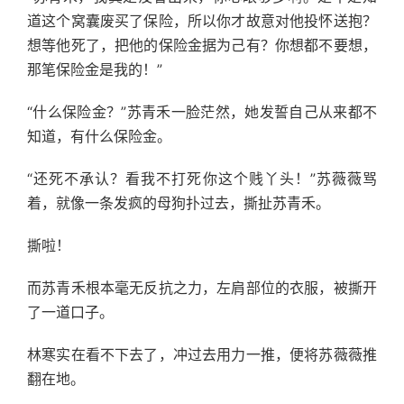
道这个窝囊废买了保险，所以你才故意对他投怀送抱？
想等他死了，把他的保险金据为己有？你想都不要想，
那笔保险金是我的！”
“什么保险金？”苏青禾一脸茫然，她发誓自己从来都不
知道，有什么保险金。
“还死不承认？看我不打死你这个贱丫头！”苏薇薇骂
着，就像一条发疯的母狗扑过去，撕扯苏青禾。
撕啦！
而苏青禾根本毫无反抗之力，左肩部位的衣服，被撕开
了一道口子。
林寒实在看不下去了，冲过去用力一推，便将苏薇薇推
翻在地。