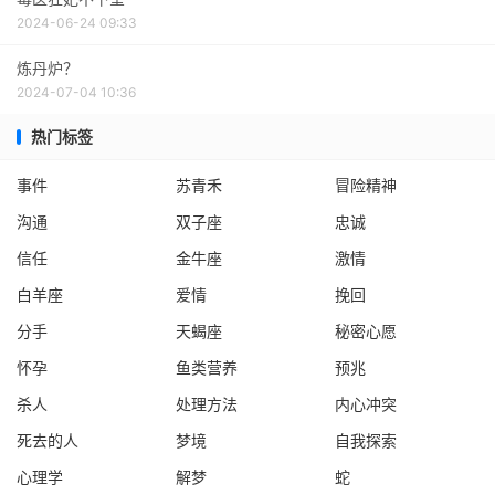
2024-06-24 09:33
炼丹炉？
2024-07-04 10:36
热门标签
事件
苏青禾
冒险精神
沟通
双子座
忠诚
信任
金牛座
激情
白羊座
爱情
挽回
分手
天蝎座
秘密心愿
怀孕
鱼类营养
预兆
杀人
处理方法
内心冲突
死去的人
梦境
自我探索
心理学
解梦
蛇