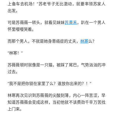
上备车去机场！”苏老爷子无比激动，就要率领苏家人
出发。
可是苏薇薇一转头，就看见妹妹
苏青禾
，趴在一个男人
怀里嘤嘤哭着。
而那个男人，不就是她身患癌症的丈夫，
林寒
么？
“林寒！”
苏薇薇顿时就像是一只猫，被踩了尾巴，气势汹汹的冲
过去。
“我不是把你锁在家里了么？谁放你出来的？！”
林寒再次见识到苏薇薇的尖酸刻薄，内心一阵苦涩，早
知道苏薇薇会变成这样，当初他就不该费劲千辛万苦找
上门来。