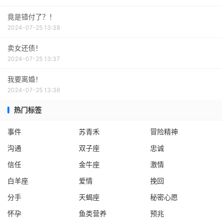
竟是错付了？！
2024-07-25 13:38
卖女还债！
2024-07-25 13:37
我要离婚！
2024-07-25 13:36
热门标签
事件
苏青禾
冒险精神
沟通
双子座
忠诚
信任
金牛座
激情
白羊座
爱情
挽回
分手
天蝎座
秘密心愿
怀孕
鱼类营养
预兆