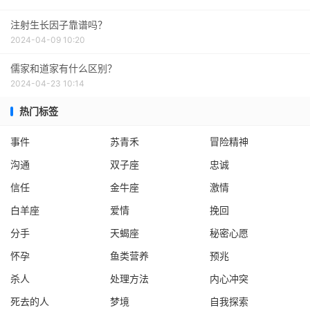
注射生长因子靠谱吗？
2024-04-09 10:20
儒家和道家有什么区别？
2024-04-23 10:14
热门标签
事件
苏青禾
冒险精神
沟通
双子座
忠诚
信任
金牛座
激情
白羊座
爱情
挽回
分手
天蝎座
秘密心愿
怀孕
鱼类营养
预兆
杀人
处理方法
内心冲突
死去的人
梦境
自我探索