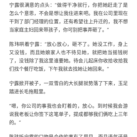
宁露很满意的点头：“做得干净就行，你把她赶走了是
怎么个意思，不会是想让我住进来吧。我在公司里现在
干到了部门经理的位置，还有希望往上升迁的，我不想
当家庭主妇回来带孩子，你可别把事弄砸了。”
陈玮哄着宁露：“放心放心，砸不了。她没工作，身上
又没钱，而且她娘家人也不待见她，就把她当摇钱树
了，没钱除了我这里谁要她。待会儿起床你收拾收拾我
们找个餐厅吃饭，下午我就去找她让她回来。”
宁露掀开被子，一双雪白的大长腿就势落了下来，玉足
踏进长毛拖鞋里。
“嗯，你公司的事我也会盯着的，放心。到时候我会游
说我老板让你签下这笔单子，提成都够我们俩吃上三年
的。“
陈玮听宁露的口吻是合作的事有了眉目，而且语气还是