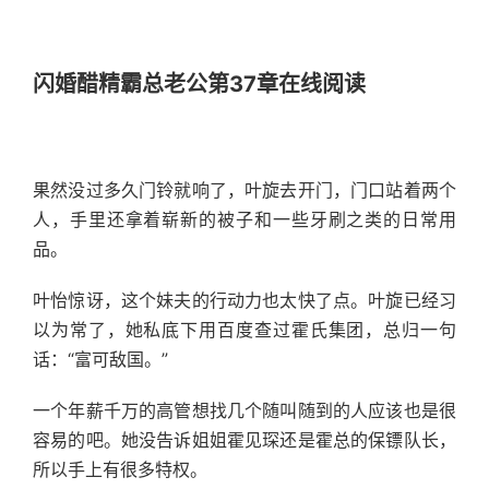
闪婚醋精霸总老公第37章在线阅读
果然没过多久门铃就响了，叶旋去开门，门口站着两个
人，手里还拿着崭新的被子和一些牙刷之类的日常用
品。
叶怡惊讶，这个妹夫的行动力也太快了点。叶旋已经习
以为常了，她私底下用百度查过霍氏集团，总归一句
话：“富可敌国。”
一个年薪千万的高管想找几个随叫随到的人应该也是很
容易的吧。她没告诉姐姐霍见琛还是霍总的保镖队长，
所以手上有很多特权。