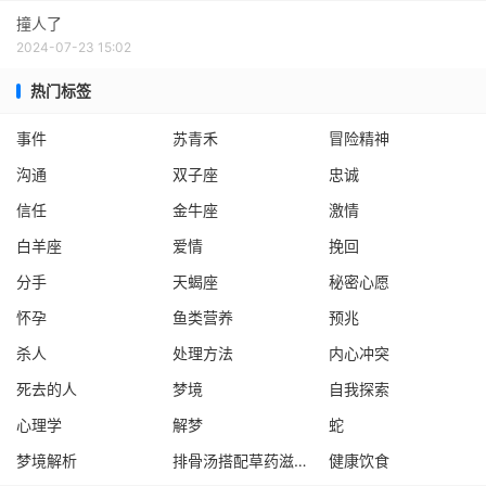
撞人了
2024-07-23 15:02
热门标签
事件
苏青禾
冒险精神
沟通
双子座
忠诚
信任
金牛座
激情
白羊座
爱情
挽回
分手
天蝎座
秘密心愿
怀孕
鱼类营养
预兆
杀人
处理方法
内心冲突
死去的人
梦境
自我探索
心理学
解梦
蛇
梦境解析
排骨汤搭配草药滋补效果
健康饮食