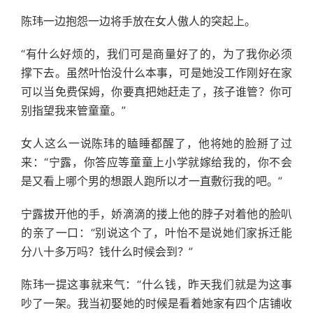
陈玮一边抱怨一边将手放在女人傲人的突起上。
“有什么好烦的，我们可是商量好了的，为了我你必须
撑下去。虽然叶怡没什么本事，可是她没工作刚好在家
可以当免费保姆，你要真把她赶走了，孩子谁管？你可
别指望我来管童童。”
女人这么一说陈玮的瞌睡都醒了，他将她的脸掰了过
来：“宁露，你答应等童童上小学就嫁给我的，你不会
是又看上哪个男的想跟人跑所以才一直敷衍我的吧。”
宁露拔开他的手，娇滴滴的搂上他的脖子对着他的脸叭
的亲了一口：“别说这个了，叶怡不是说她们家拆迁能
分八十多万吗？钱什么时候会到？”
陈玮一提这事就来气：“什么钱，昨天我们就是为这事
吵了一架。我当初娶她的时候是看着她家有四个店铺收