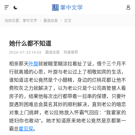



当前位置：
掌中文学
霸道总裁
正文


她什么都不知道
2024-07-23 14:24
霸道总裁
热度推荐
相亲那天
叶旋
就被糊里糊涂拉着扯了证，借个三个月不
行就离婚的心思，叶旋与老公过上了相敬如宾的生活，
谁知道这老公竟然是个小醋精，身边的烂桃花都让他不
费吹灰之力就解决了，以为老公只是个公司高管替人看
房子的，结果他每次出行都带着一拉串的保镖，只要叶
旋遇到困难总会莫名其妙的顺利解决，直到老公的暗恋
对象上门挑衅，老公拉她放入怀霸气回应：“我霍家的
媳妇你也敢动”。她才知道原来她老公竟然是京都第一
霸总
霍见琛
。