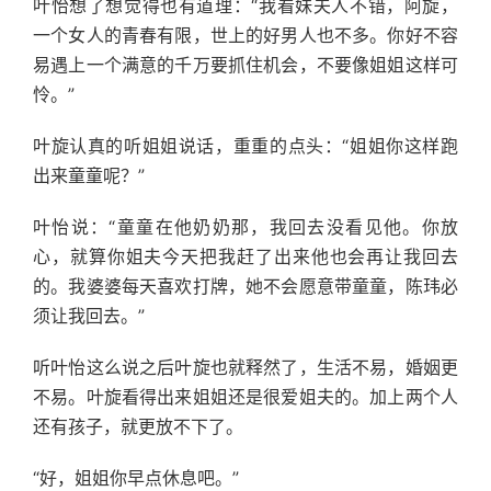
叶怡想了想觉得也有道理：“我看妹夫人不错，阿旋，
一个女人的青春有限，世上的好男人也不多。你好不容
易遇上一个满意的千万要抓住机会，不要像姐姐这样可
怜。”
叶旋认真的听姐姐说话，重重的点头：“姐姐你这样跑
出来童童呢？”
叶怡说：“童童在他奶奶那，我回去没看见他。你放
心，就算你姐夫今天把我赶了出来他也会再让我回去
的。我婆婆每天喜欢打牌，她不会愿意带童童，陈玮必
须让我回去。”
听叶怡这么说之后叶旋也就释然了，生活不易，婚姻更
不易。叶旋看得出来姐姐还是很爱姐夫的。加上两个人
还有孩子，就更放不下了。
“好，姐姐你早点休息吧。”