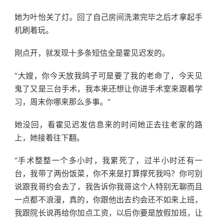
她为叶怡关了灯。回了自己房间洗漱完毕之后才拿起手
机刷着玩。
刚点开，就发现十多条短信全是霍见迟发的。
“大嫂，你今天放我鸽子可是要了我的老命了，今天见
鬼了又是三台手术，我本来还想让你进手术室来跟着学
习，周末你哪来那么多事。”
她没回，看霍见迟发信息来的时间她正去往老家的路
上，她接着往下翻。
“手术整整一个多小时，我累死了，过半小时还有一
台，我带了两份饭菜，你不来是打算撑死我吗？你可别
说跟我哥约会去了，我告诉你我哥这个人特别无聊而且
一点都不浪漫，真的，你跟他出去约会还不如来上班，
我跟院长说再给你加点工资，以后你要是放假加班，让