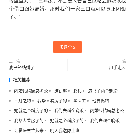
等童童到了二三年级，不需要人管自己能吃会跑我就找
个借口跟她离婚。那时我们一家三口就可以真正团聚
了。”
阅读全文
上一篇
下一篇
我已经结婚了
甩手走人
相关推荐
闪婚醋精霸总老公
送钥匙
彩礼
边飞了两个翅膀
三月之约
我帮人看房子的
霍医生
他要离婚
她就是个蹭房子的
我们去蹭个晚饭
闪婚醋精霸总老公
我帮人看房子的
她就是个蹭房子的
我们去蹭个晚饭
让霍医生忙起来
明天我送你上班