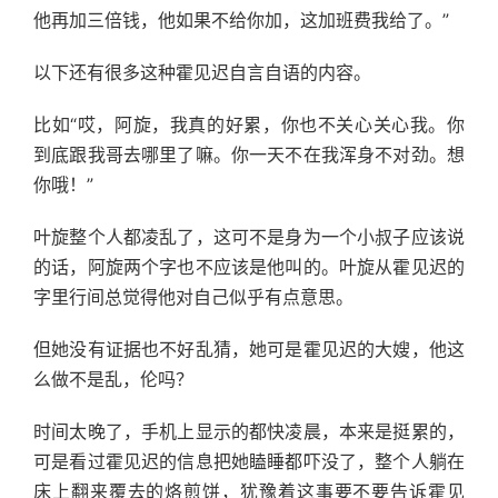
他再加三倍钱，他如果不给你加，这加班费我给了。”
以下还有很多这种霍见迟自言自语的内容。
比如“哎，阿旋，我真的好累，你也不关心关心我。你
到底跟我哥去哪里了嘛。你一天不在我浑身不对劲。想
你哦！”
叶旋整个人都凌乱了，这可不是身为一个小叔子应该说
的话，阿旋两个字也不应该是他叫的。叶旋从霍见迟的
字里行间总觉得他对自己似乎有点意思。
但她没有证据也不好乱猜，她可是霍见迟的大嫂，他这
么做不是乱，伦吗？
时间太晚了，手机上显示的都快凌晨，本来是挺累的，
可是看过霍见迟的信息把她瞌睡都吓没了，整个人躺在
床上翻来覆去的烙煎饼，犹豫着这事要不要告诉霍见